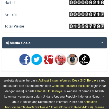
selengkapnya
Hari ini
11 Mei 2026 18:41:10 WIB
Kemarin
Total Visitor
Media Sosial
Website desa ini berbasis
Aplikasi Sistem Informasi Desa (SID) Berdaya
yang
diprakarsai dan dikembangkan oleh
Combine Resource Institution
sejak 2009
dengan merujuk pada
Lisensi SID Berdaya.
Isi website ini berada di bawah
ketentuan yang diatur dalam Undang-Undang Republik Indonesia Nomor 14
Tahun 2008 tentang Keterbukaan Informasi Publik dan
Attribution-
NonCommercial-NoDerivatives 4.0 International (CC BY-NC-ND 4.0) License