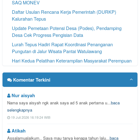
SAQ MONEV
Daftar Usulan Rencana Kerja Pemerintah (DURKP)
Kalurahan Tepus
Update Pemetaan Potensi Desa (Podes), Pendamping
Desa Cek Progress Pengisian Data
Lurah Tepus Hadiri Rapat Koordinasi Penanganan
Pungutan di Jalur Wisata Pantai Watulawang
Hari Kedua Pelatihan Keterampilan Masyarakat Perempuan
Menuju Desa PRIMA Berlangsung Antusias
BPR BDG Siap Dukung Semarak Peringatan HUT ke-81
Komentar Terkini
Nur aisyah
Nama saya aisyah ngk anak saya ad 5 anak pertama u...
baca
selengkapnya
19 Juli 2026 16:19:24 WIB
Atikah
Assalamualaikum.. Saya mau tanya kenapa tahun lalu...
baca