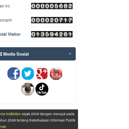
ari ini
emarin
otal Visitor
Media Sosial
e Institution
sejak 2009 dengan merujuk pada
ahun 2008 tentang Keterbukaan Informasi Publik
ense