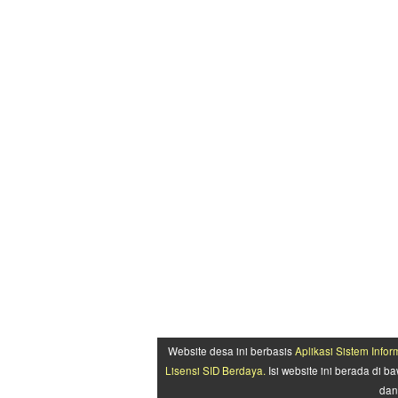
Website desa ini berbasis
Aplikasi Sistem Info
Lisensi SID Berdaya.
Isi website ini berada di
da