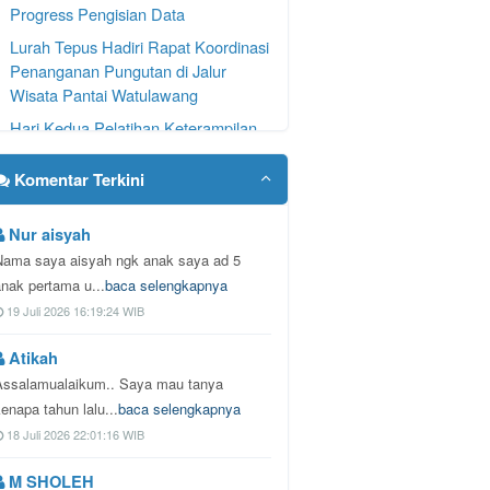
Progress Pengisian Data
Lurah Tepus Hadiri Rapat Koordinasi
Penanganan Pungutan di Jalur
Wisata Pantai Watulawang
Hari Kedua Pelatihan Keterampilan
Masyarakat Perempuan Menuju
Desa PRIMA Berlangsung Antusias
Komentar Terkini
BPR BDG Siap Dukung Semarak
Peringatan HUT ke-81
Nur aisyah
Nama saya aisyah ngk anak saya ad 5
Pelatihan Keterampilan Masyarakat
anak pertama u...
baca selengkapnya
Perempuan Menuju Desa PRIMA
19 Juli 2026 16:19:24 WIB
Resmi Dimulai
Atikah
Assalamualaikum.. Saya mau tanya
kenapa tahun lalu...
baca selengkapnya
18 Juli 2026 22:01:16 WIB
M SHOLEH