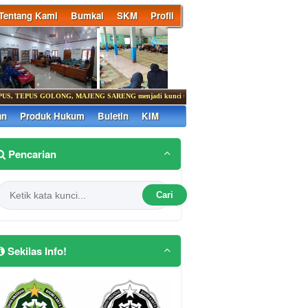
Tentang Kami
Bumkal
SKM
Profil
S GOLONG, MAJENG SARENG menjadi kunci utama menghadapi berbagai tantangan pemban
an
Produk Hukum
Buletin
KIM
Pencarian
Cari
Sekilas Info!