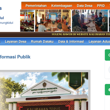
Pemerintahan
Kelembagaan
Data Desa
PPID
s
ul
nungkidul
SUGENG RAWUH DI WEBSITE KALURAHAN TEPUS, TEPU
n
Layanan Desa
Rumah Dataku
Data & Informasi
Layanan Adu
formasi Publik