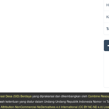
H
K
T
rmasi Desa (SID) Berdaya
yang diprakarsai dan dikembangkan oleh
Combine Resourc
 bawah ketentuan yang diatur dalam Undang-Undang Republik Indonesia Nomor 14 T
n
Attribution-NonCommercial-NoDerivatives 4.0 International (CC BY-NC-ND 4.0) Lic